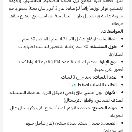
الثريا قطعة فنية تجمع بين أصالة التصميم الكلاسيكي وجودة
التصنيع. توفر توزيعاً رائعاً للإضاءة عبر 3 أذرع على هيئة شموع، مع
مرونة عالية في تعديل طول السلسلة لتتناسب مع ارتفاع سقف
غرفتك.
المواصفات:
المقاسات:
ارتفاع هيكل الثريا 49 سم | العرض 50 سم.
طول السلسلة:
30 سم (قابلة للتقصير لتناسب احتياجات
المكان).
نوع الإنارة:
تدعم لمبات بقاعدة E14 (بقدرة 40 واط كحد
أقصى لكل لمبة).
عدد اللمبات:
تحتاج إلى 3 لمبات.
[
لطلب اللمبات اضغط
هنا
.].
الألوان:
لون عسلي دافئ يغطي (هيكل الثريا، القاعدة، السلسلة،
الغلاف القماشي، وقطع الكريستال).
مواد التصنيع:
حديد مقاوم للصدأ، زجاج نقي، وكريستال عالي
الجودة.
الضمان:
ضمان ممتد لمدة سنتين (غير شامل سوء
الاستخدام).