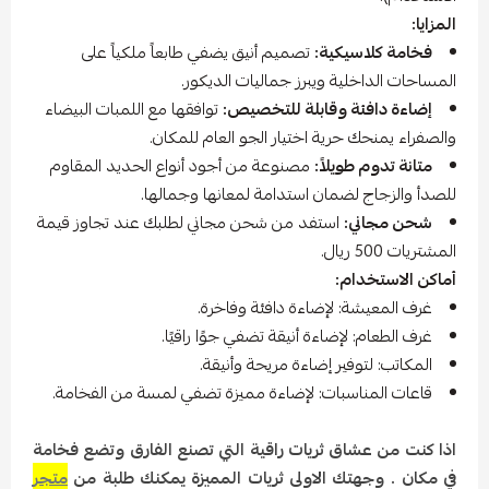
المزايا:
فخامة كلاسيكية:
تصميم أنيق يضفي طابعاً ملكياً على
المساحات الداخلية ويبرز جماليات الديكور.
إضاءة دافئة وقابلة للتخصيص:
توافقها مع اللمبات البيضاء
والصفراء يمنحك حرية اختيار الجو العام للمكان.
متانة تدوم طويلاً:
مصنوعة من أجود أنواع الحديد المقاوم
للصدأ والزجاج لضمان استدامة لمعانها وجمالها.
شحن مجاني:
استفد من شحن مجاني لطلبك عند تجاوز قيمة
المشتريات 500 ريال.
أماكن الاستخدام:
غرف المعيشة: لإضاءة دافئة وفاخرة.
غرف الطعام: لإضاءة أنيقة تضفي جوًا راقيًا.
المكاتب: لتوفير إضاءة مريحة وأنيقة.
قاعات المناسبات: لإضاءة مميزة تضفي لمسة من الفخامة.
اذا كنت من عشاق ثريات راقية التي تصنع الفارق وتضع فخامة
في مكان .
وجهتك الاولى ثريات المميزة يمكنك طلبة من
متجر