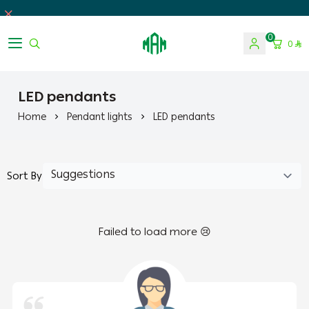
0
0
Almosa For Lighting
LED pendants
Home
Pendant lights
LED pendants
Sort By
Failed to load more 😢