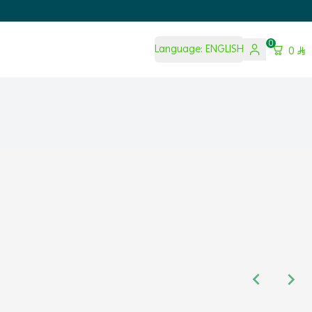
0
Language:
ENGLISH
0