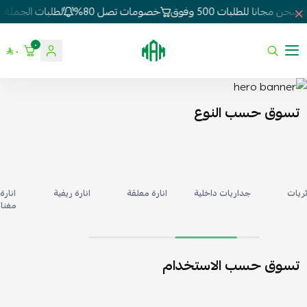
ن مجانا للطلبات 500 وفوق
خصومات تصل 80%
لطلبات الجملة وال
٠
الموسى للإنارة
٠
تسوق حسب النوع
جداريات داخلية
انارة معلقة
انارة ريفية
انارة مسا
مغناطيس
تسوق حسب الاستخدام