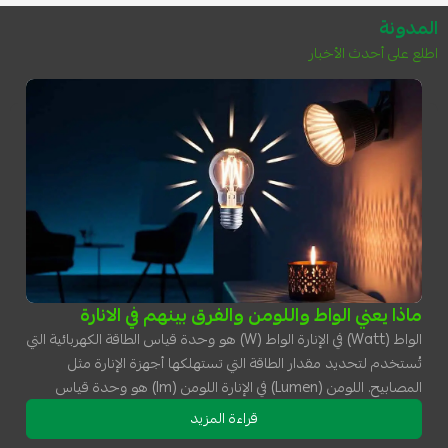
المدونة
اطلع على أحدث الأخبار
ماذا يعني الواط واللومن والفرق بينهم في الانارة
الواط (Watt) في الإنارة الواط (W) هو وحدة قياس الطاقة الكهربائية التي
تُستخدم لتحديد مقدار الطاقة التي تستهلكها أجهزة الإنارة مثل
المصابيح. اللومن (Lumen) في الإنارة اللومن (lm) هو وحدة قياس
شدة الإضاءة أو كمية الضوء المرئي التي تنتجها مصدر ضوء معين. ا
قراءة المزيد