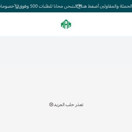
جملة والمقاولين أضغط هنا
الشحن مجانا للطلبات 500 وفوق
خصومات تص
الموسى للإنارة
تعذر جلب المزيد😢