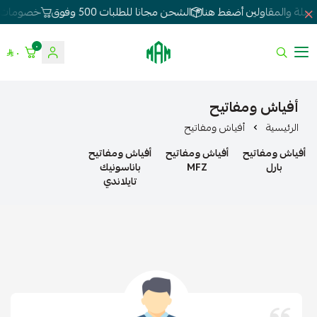
جملة والمقاولين أضغط هنا
الشحن مجانا للطلبات 500 وفوق
خصومات تص
٠
٠
الموسى للإنارة
أفياش ومفاتيح
الرئيسية
أفياش ومفاتيح
أفياش ومفاتيح
أفياش ومفاتيح
أفياش ومفاتيح
بارل
MFZ
باناسونيك
تايلاندي