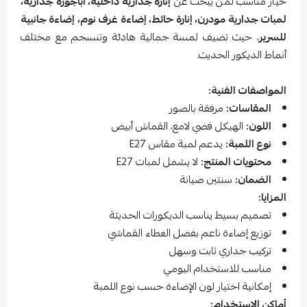
خيار مناسب لمن يبحث عن
إنارة جدارية داخلية، أباجورة جدارية،
لمبات جدارية مودرن، إنارة حائط، إضاءة غرف نوم، إضاءة جانبية
للسرير
، حيث تضيف لمسة جمالية هادئة وتنسجم مع مختلف
أنماط الديكور الحديث.
المواصفات الفنية:
المقاسات:
مرفقة بالصور
اللون:
الهيكل فضي لامع، القماش أبيض
نوع اللمبة:
يدعم لمبة مقاس E27
محتويات المنتج:
لا يشمل لمبات E27
الضمان:
سنتين صيانة
المزايا:
تصميم بسيط يناسب الديكورات الحديثة
توزيع إضاءة ناعم بفضل الغطاء القماشي
تركيب جداري ثابت وسهل
مناسب للاستخدام اليومي
إمكانية اختيار لون الإضاءة حسب نوع اللمبة
أماكن الاستخدام: