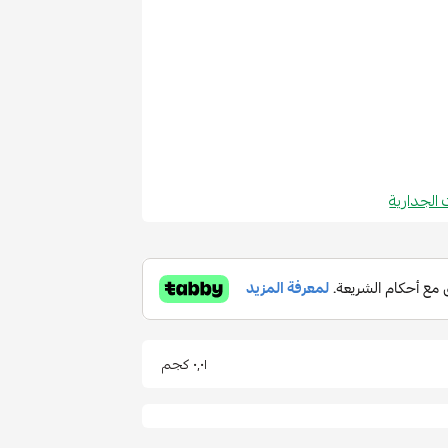
ت الجدارية
٠٫٠١ كجم