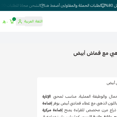
لطلبات الجملة والمقاولين أضغط هنا
الشحن مجانا للطلبات 500 وفوق
٠
اللغة:
العربية
٠
ذهبي مع قماش أبيض
 أبيض
مال والوظيفة العملية، مناسب لمحبي
الإنارة
 باللون الذهبي مع غطاء قماشي أبيض يوفر
إضاءة
ى ذراع مرن مخصص للقراءة يمنح
إضاءة مركزة
وم
و
إنارة جانبية للسرير
، كما يناسب استخدامه في