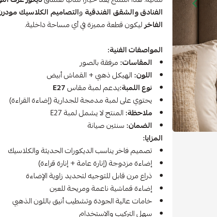
الفنادق والشقق الفندقية
و
التصاميم الكلاسيك مودرن
الفاخر
ليكون قطعة مميزة في أي مساحة داخلية.
المواصفات الفنية:
المقاسات:
مرفقة بالصور
اللون:
الهيكل ذهبي + القماش أبيض
نوع اللمبة:
يدعم لمبة مقاس
E27
يحتوي على لمبة مدمجة للجدارية (إضاءة القراءة)
ملاحظة:
المنتج لا يشمل لمبة E27
الضمان:
سنتين صيانة
المزايا:
تصميم فاخر يناسب الديكورات الحديثة والكلاسيك
إضاءة مزدوجة (إنارة عامة + إنارة قراءة)
ذراع مرن قابل للتوجيه لتحديد زاوية الإضاءة
إضاءة قماشية ناعمة ومريحة للعين
خامات عالية الجودة وتشطيب أنيق باللون الذهبي
سهل التركيب والاستخدام