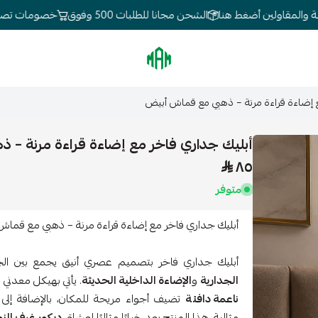
لمقاولين أضغط هنا
الشحن مجانا للطلبات 500 وفوق
خصومات تصل 80%
الموسى للإنارة
 إضاءة قراءة مرنة – ذهبي مع قماش أبيض
أبليك جداري فاخر مع إضاءة قراءة مرنة – 
٨٥
متوفر
أبليك جداري فاخر مع إضاءة قراءة مرنة – ذهبي مع قماش
أبليك جداري فاخر بتصميم عصري أنيق يجمع بين الج
الجدارية
و
الإضاءة الداخلية الحديثة
. يأتي بهيكل معدني
ناعمة دافئة
تضيف أجواء مريحة للمكان، بالإضافة إل
مثالية. هذا المنتج يعد خيارًا مثاليًا لعشاق
ديكور غرف الن