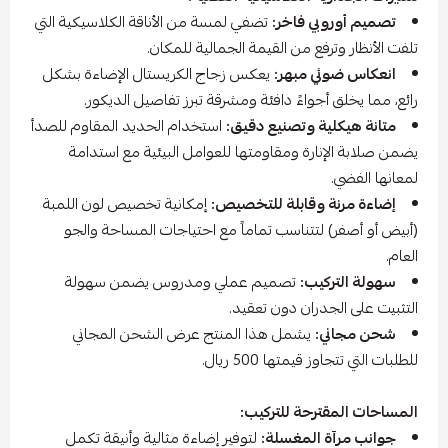
تصميم أوروبي فاخر:
تضفي لمسة من الأناقة الكلاسيكية التي
تلفت الأنظار وترفع من القيمة الجمالية للمكان.
انعكاس ضوئي مبهر:
يعكس زجاج الكريستال الإضاءة بشكل
رائع، مما يخلق أجواءً دافئة ومشرقة تبرز تفاصيل الديكور.
متانة هيكلية وتصنيع دقيق:
استخدام الحديد المقاوم للصدأ
يضمن صلابة الإنارة ومقاومتها للعوامل البيئية مع استدامة
لمعانها الفضي.
إضاءة مرنة وقابلة للتخصيص:
إمكانية تخصيص لون اللمبة
(أبيض أو أصفر) لتتناسب تماماً مع احتياجات المساحة والجو
العام.
سهولة التركيب:
تصميم عملي ومدروس يضمن سهولة
التثبيت على الجدران دون تعقيد.
شحن مجاني:
يشمل هذا المنتج عرض الشحن المجاني
للطلبات التي تتجاوز قيمتها 500 ريال.
المساحات المقترحة للتركيب:
جوانب مرآة المغسلة:
لتوفير إضاءة مثالية وأنيقة تكمل