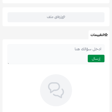
إرفاق ملف
التقييمات
اسحب و افلت الملف هنا
استعراض
إرسال