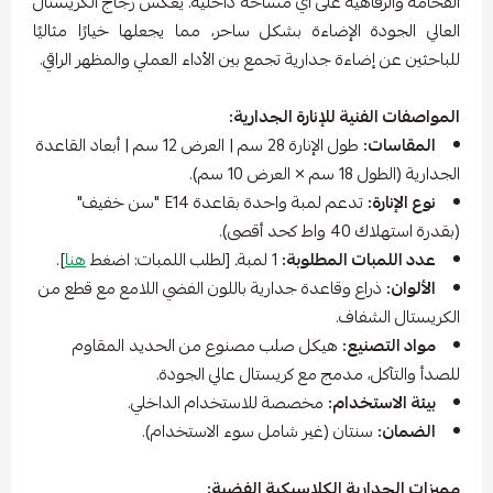
الفخامة والرفاهية على أي مساحة داخلية. يعكس زجاج الكريستال
العالي الجودة الإضاءة بشكل ساحر، مما يجعلها خيارًا مثاليًا
للباحثين عن إضاءة جدارية تجمع بين الأداء العملي والمظهر الراقي.
المواصفات الفنية للإنارة الجدارية:
المقاسات:
طول الإنارة 28 سم | العرض 12 سم | أبعاد القاعدة
الجدارية (الطول 18 سم × العرض 10 سم).
نوع الإنارة:
تدعم لمبة واحدة بقاعدة E14 "سن خفيف"
(بقدرة استهلاك 40 واط كحد أقصى).
عدد اللمبات المطلوبة:
1 لمبة
.
[لطلب اللمبات: اضغط
هنا
].
الألوان:
ذراع وقاعدة جدارية باللون الفضي اللامع مع قطع من
الكريستال الشفاف.
مواد التصنيع:
هيكل صلب مصنوع من الحديد المقاوم
للصدأ والتآكل، مدمج مع كريستال عالي الجودة.
بيئة الاستخدام:
مخصصة للاستخدام الداخلي.
الضمان:
سنتان (غير شامل سوء الاستخدام).
مميزات الجدارية الكلاسيكية الفضية: