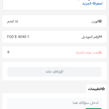
الوزن
١٫٥ كجم
رقم الموديل
4040-1 FGD B
9
عدد مرات الشراء
إرفاق ملف
التقييمات
اسحب و افلت الملف هنا
استعراض