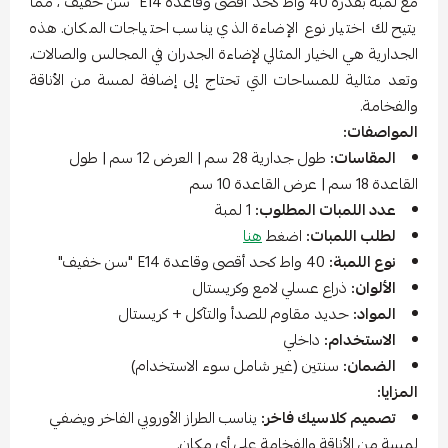
مع لمبة بقدرة 40 واط كحد أقصى وقاعدة E14 "سن خفيف"، مما
يتيح لك اختيار نوع الإضاءة الذي يناسب احتياجات المكان. هذه
الجدارية هي الخيار المثالي لإضاءة الجدران في المجالس والصالات،
وتعد مثالية للمساحات التي تحتاج إلى إضافة لمسة من الأناقة
والفخامة.
المواصفات:
المقاسات:
طول جدارية 28 سم | العرض 12 سم | طول
القاعدة 18 سم | عرض القاعدة 10 سم
عدد اللمبات المطلوب:
1 لمبة
لطلب اللمبات:
اضغط
هنا
نوع اللمبة:
40 واط كحد أقصى وقاعدة E14 "سن خفيف"
الألوان:
ذراع عسلي لامع وكريستال
المواد:
حديد مقاوم للصدأ والتآكل + كريستال
الاستخدام:
داخلي
الضمان:
سنتين (غير شامل سوء الاستخدام)
المزايا:
تصميم كلاسيك فاخر:
يناسب الطراز الأوروبي الفاخر ويضفي
لمسة من الأناقة والفخامة على أي مكان.