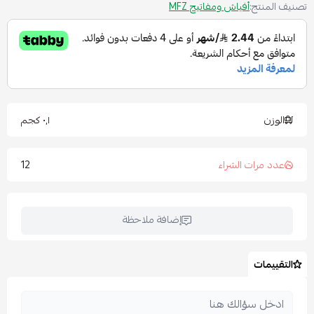
تصنيف المنتج:
أفياش ومفاتيح MFZ
الوزن
٠٫١ كجم
12
عدد مرات الشراء
إضافة ملاحظة
التقييمات