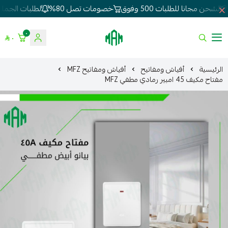
الشحن مجانا للطلبات 500 وفوق
خصومات تصل 80%
لطلبات الجملة 
٠
٠
الموسى للإنارة
الرئيسية
أفياش ومفاتيح
أفياش ومفاتيح MFZ
مفتاح مكيف 45 امبير رمادي مطفي MFZ