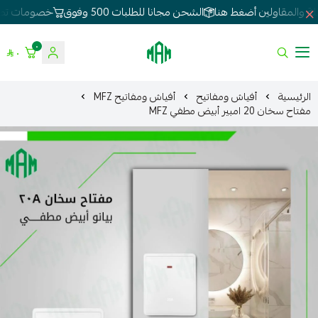
الشحن مجانا للطلبات 500 وفوق
خصومات تصل 80%
لطلبات الجملة
٠
٠
الموسى للإنارة
الرئيسية
أفياش ومفاتيح
أفياش ومفاتيح MFZ
مفتاح سخان 20 امبير أبيض مطفي MFZ