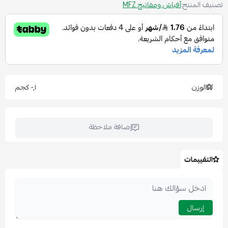
تصنيف المنتج:
أفياش ومفاتيح MFZ
الوزن
٠٫١ كجم
إضافة ملاحظة
التقييمات
إرسال