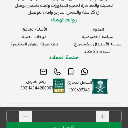
الحديثة والمعاصرة لجميع الديكورات وتمتع بضمان يوصل
الي 25 سنة والشحن السريع وأمان التوصيل
روابط تهمك
المدونة
الأسئلة الشائعة
سياسة الخصوصية
مبيعات الجملة
سياسة الأستبدال والأسترجاع
كيف معرفة العنوان المختصر؟
الشروط والأحكام
خدمة العملاء
الرقم الضريبي
السجل التجاري
302114344200003
1010607343
موثّق في منصة الأعمال
أضف للسلة