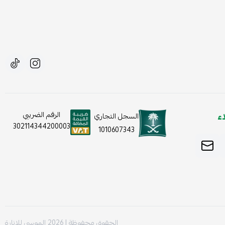
ء
الرقم الضريبي
السجل التجاري
302114344200003
1010607343
الحقوق محفوظة | 2026
الموسى للإنارة