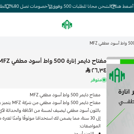
غط هنا
الشحن مجانا للطلبات 500 وفوق
خصومات تصل 80%
لطلبات
الموسى للإنارة
مفتاح دايمر إنارة 500 واط أسود مطفي MFZ
٢٦٫٣٤
متوفر
مفتاح دايمر 500 واط أسود مطفي MFZ
مفتاح دايمر 
باللون أسود مطفي ليضيف لمسة من الأناقة والحداثة لأ
إلى 30 سنة، مما يضمن لك استخدامًا موثوقًا وآمنًا لفترة طويلة.
المواصفات:
اللون: أسود.