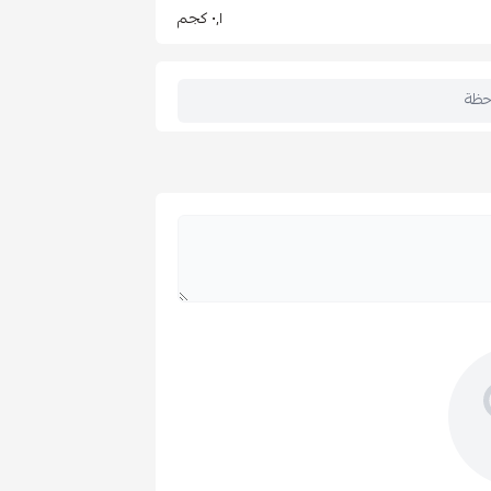
٠٫١ كجم
حظة