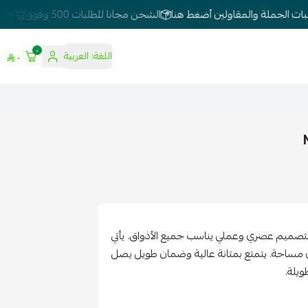
 الجملة والمقاولين أضغط هنا
الشحن مجانا للطلبات 500 وفوق
خصومات 
٠
اللغة:
العربية
٠
500 واط أسود مطفي من شركة MFZ يتميز بتصميم عصري وعملي يناسب جميع الأذواق. يأتي
ي مساحة. يتمتع بمتانة عالية وضمان طويل يصل