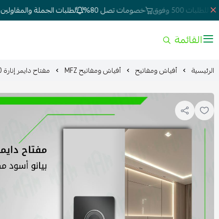
ت 500 وفوق
خصومات تصل 80%
لطلبات الجملة والمقاولين أض
القائمة
الرئيسية
أفياش ومفاتيح
أفياش ومفاتيح MFZ
مفتاح دايمر إنارة 500 واط أسود مطفي MFZ