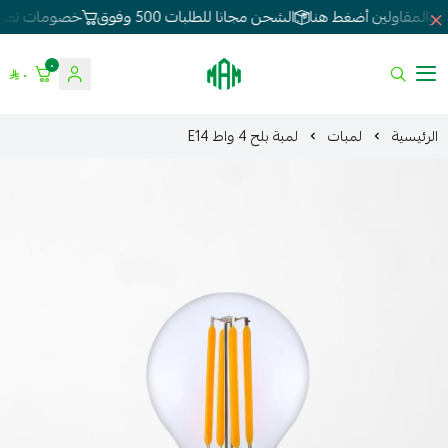
الشحن مجانا للطلبات 500 وفوق
خصومات تصل 80%
لطلبات الجملة
٠
٠
الموسى للإنارة
الرئيسية
لمبات
لمبة بلح 4 واط E14