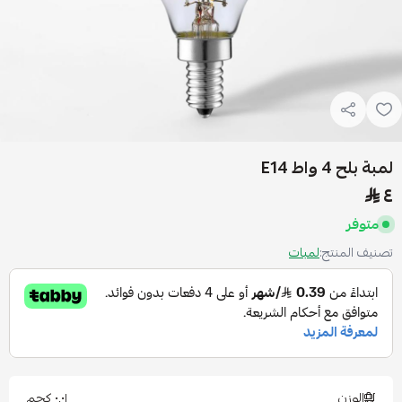
لمبة بلح 4 واط E14
٤
متوفر
تصنيف المنتج:
لمبات
الوزن
٠٫٠١ كجم