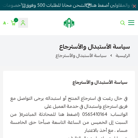
لة والمقاولين أضغط هنا
الشحن مجانا للطلبات 500 وفوق
خصومات تصل 
٠
٠
الموسى للإنارة
سياسة الأستبدال والأسترجاع
الرئيسية
سياسة الأستبدال والأسترجاع
سياسة الأستبدال والأسترجاع
في حال رغبت في استرجاع المنتج أو استبداله يرجى التواصل مع
فريق استرجاع واستبدال في خدمة العميل على
الواتساب: 0565410164 (اضغط هنا للمحادثة المباشرة( من
السبت إلى الخميس من الساعة التاسعة صباًحا حتى الخامسة
مساء ، مع أخذ بالاعتبار