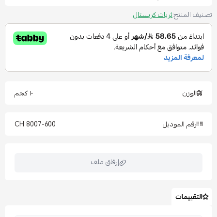
تصنيف المنتج:
ثريات كريستال
الوزن
١٠ كجم
رقم الموديل
8007-600 CH
إرفاق ملف
التقييمات
اسحب و افلت الملف هنا