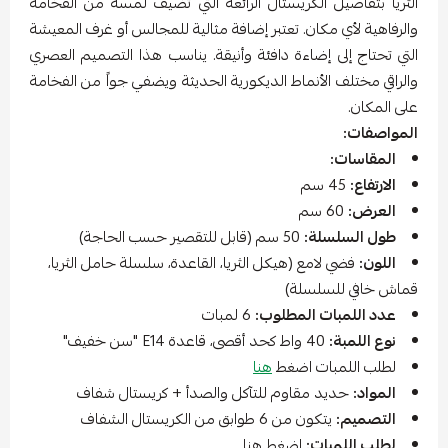
الثريا بتفاصيل الكريستال الرائعة التي تضيف لمسة من الفخامة
والرفاهية لأي مكان. تعتبر إضافة مثالية للمجالس أو غرف المعيشة
التي تحتاج إلى إضاءة دافئة وأنيقة. يناسب هذا التصميم العصري
والراقي مختلف الأنماط الديكورية الحديثة ويضفي جواً من الفخامة
على المكان.
المواصفات:
المقاسات:
الارتفاع:
45 سم
العرض:
60 سم
طول السلسلة:
50 سم (قابل للتقصير حسب الحاجة)
اللون:
فضي لامع (هيكل الثريا، القاعدة، سلسلة حامل الثريا،
قماش خافي للسلسلة)
عدد اللمبات المطلوب:
6 لمبات
نوع اللمبة:
40 واط كحد أقصى، قاعدة E14 "سن خفيف"
لطلب اللمبات اضغط
هنا
المواد:
حديد مقاوم للتآكل والصدأ + كريستال شفاف
التصميم:
يتكون من 6 طوابق من الكريستال الشفاف
لطلب اللمبات:
اضغط هنا