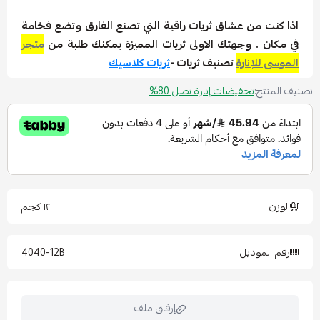
اذا كنت من عشاق ثريات راقية التي تصنع الفارق وتضع فخامة
في مكان .
وجهتك الاولى ثريات المميزة يمكنك طلبة من
متجر
الموسى للإنارة
تصنيف ثريات -
ثريات كلاسيك
تصنيف المنتج:
تخفيضات إنارة تصل 80%
الوزن
١٢ كجم
رقم الموديل
4040-12B
إرفاق ملف