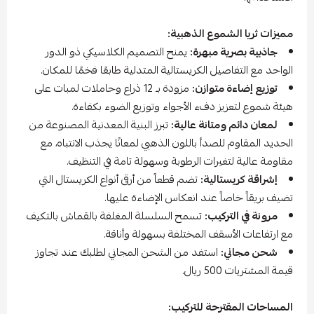
مميزات ثريا الشموع الذهبية:
جاذبية بصرية مبهرة:
يمنح التصميم الكلاسيكي ذو الدور
الواحد مع التفاصيل الكريستالية المتدلية طابعًا فخمًا للمكان.
توزيع إضاءة متوازن:
مزودة بـ 12 ذراع وحاملات لمبات على
هيئة شموع لتعزيز دفء الأجواء وتوزيع الضوء بكفاءة.
لمعان دائم ومتانة عالية:
تبرز البنية المعدنية المصنوعة من
الحديد المقاوم للصدأ باللون الذهبي لمعانًا يجذب الانتباه، مع
مقاومة عالية لتغيرات الرطوبة وسهولة تامة في التنظيف.
إشراقة كريستالية:
تضم قطعاً من أرقى أنواع الكريستال التي
تضيف بريقاً خاصاً عند انعكاس الإضاءة عليها.
مرونة في التركيب:
تسمح السلسلة المغلفة بالقماش بالتكيف
مع ارتفاعات الأسقف المختلفة بسهولة وأناقة.
شحن مجاني:
استفد من الشحن المجاني لطلبك عند تجاوز
قيمة المشتريات 500 ريال.
المساحات المقترحة للتركيب: