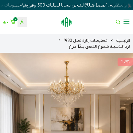
الشحن مجانا للطلبات 500 وفوق
خصومات تصل 80%
لطلبات الجملة
٠
٠
الموسى للإنارة
الرئيسية
تخفيضات إنارة تصل 80%
ثريا كلاسيك شموغ الذهبي بــ12 ذراع
22%