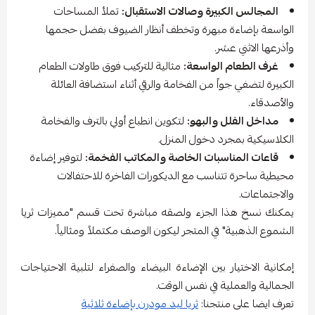
المجالس الكبيرة وصالات الاستقبال:
تملأ المساحات
الواسعة بإضاءة مبهرة وتخطف أنظار الضيوف بفضل حجمها
وأذرعها الاثني عشر.
غرف الطعام الواسعة:
مثالية للتركيب فوق طاولات الطعام
الكبيرة لتضفي جواً من الفخامة والرقي أثناء استضافة العائلة
والأصدقاء.
مداخل الفلل والبهو:
لتكوين انطباع أولي بالترف والفخامة
الكلاسيكية بمجرد دخول المنزل.
قاعات المناسبات الخاصة والمكاتب الفخمة:
لتوفير إضاءة
محيطية ساحرة تتناسب مع الديكورات الفاخرة للاحتفالات
والاجتماعات.
يمكنك نسخ هذا الجزء ولصقه مباشرة تحت قسم "مميزات ثريا
الشموع الذهبية" في المتجر ليكون الوصف مكتملاً ومثالياً.
إمكانية الاختيار بين الإضاءة البيضاء والصفراء لتلبية الاحتياجات
الجمالية والعملية في نفس الوقت.
تعرف ايضا على منتجنا:
ثريا ليد مودرن بإضاءة ثلاثية