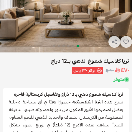
ثريا كلاسيك شموغ الذهبي بــ12 ذراع
٤٧٠
وفر
١٣٠ ر.س
٦٠٠
متوفر
ثريا كلاسيك شموع ذهبي بـ 12 ذراع وتفاصيل كريستالية فاخرة
تمنح هذه
الثريا الكلاسيكية
حضورًا لافتًا في أي مساحة داخلية
بفضل تصميمها الأنيق المكون من دور واحد، وتفاصيلها الدقيقة
المصنوعة من الكريستال الشفاف والحديد الذهبي اللامع المقاوم
للصدأ. يساهم تعدد الأذرع (12 ذراعاً) في توزيع الضوء بشكل