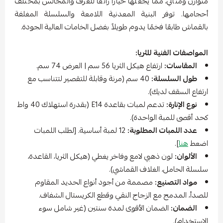
متوازن ومثالي، مما يجعلها خياراً رائعاً للغرف والمجالس بمختلف
أحجامها. توفر البنية المعدنية اللامعة والسلسلة المغلفة
بالقماش طابعًا فخمًا يدوم طويلاً بفضل الخامات العالية الجودة.
المواصفات الفنية للثريا:
المقاسات:
ارتفاع هيكل الثريا 56 سم | العرض 74 سم.
طول السلسلة:
40 سم (مرنة وقابلة للتقصير لتتناسب مع
ارتفاع السقف لديك).
نوع الإنارة:
تدعم لمبات بقاعدة E14 (بقدرة استهلاك 40 واط
كحد أقصى للمبة الواحدة).
عدد اللمبات المطلوبة:
12 لمبة أساسية. [لطلب اللمبات
اضعط
هنا
].
الألوان:
لون ذهبي لامع وفاخر يغطي (هيكل الثريا، القاعدة،
سلسلة الحامل، الغلاف القماشي).
مواد التصنيع:
مصممة من أجود أنواع الحديد المقاوم
للصدأ، المدمج مع الزجاج النقي وقطع الكريستال الشفاف.
الضمان:
الضمان الأقوى لمدة سنتين (غير شامل سوء
الاستخدام).