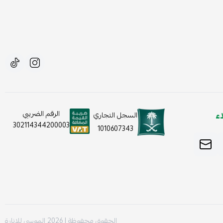
ء
الرقم الضريبي
السجل التجاري
302114344200003
1010607343
الحقوق محفوظة | 2026
الموسى للإنارة