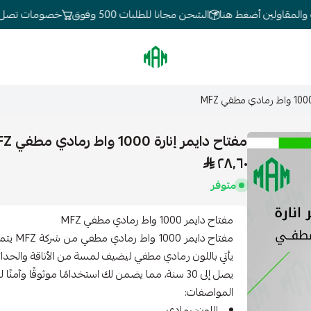
لمقاولين أضغط هنا
الشحن مجانا للطلبات 500 وفوق
خصومات تصل 80%
الموسى للإنارة
مفتاح دايمر إنارة 1000 واط رمادي مطفي MFZ
٢٨٫٦٠
متوفر
مفتاح دايمر 1000 واط رمادي مطفي MFZ
مفتاح د
يأتي باللون رمادي مطفي ليضيف لمسة من الأناقة والحدا
يصل إلى 30 سنة، مما يضمن لك استخدامًا موثوقًا وآمنًا لفترة طويلة.
المواصفات:
اللون: رمادي.