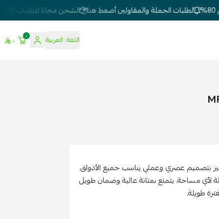
لطلبات الجملة والمقاولين أضغط هنا
الشحن مجانا للطلبات 500 وفوق
٠
اللغة:
العربية
٠
ايمر 1000 واط رمادي مطفي من شركة MFZ يتميز بتصميم عصري وعملي يناسب جميع الأذواق.
ثة لأي مساحة. يتمتع بمتانة عالية وضمان طويل