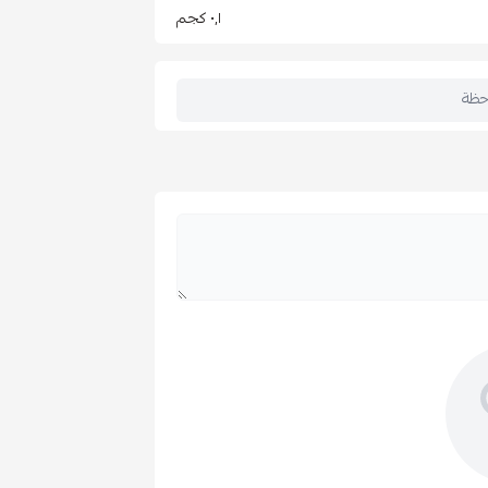
٠٫١ كجم
حظة