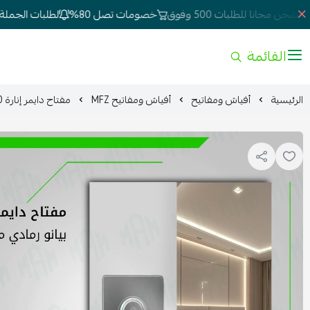
شحن مجانا للطلبات 500 وفوق
خصومات تصل 80%
لطلبات الجملة وا
القائمة
الرئيسية
أفياش ومفاتيح
أفياش ومفاتيح MFZ
مفتاح دايمر إنارة 1000 واط رمادي مطفي MFZ