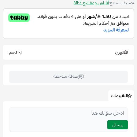
تصنيف المنتج:
أفياش ومفاتيح MFZ
الوزن
٠٫١ كجم
إضافة ملاحظة
التقييمات
إرسال