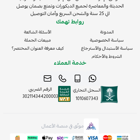
الحديثة والمعاصرة لجميع الديكورات وتمتع بضمان يوصل
الي 25 سنة والشحن السريع وأمان التوصيل
روابط تهمك
المدونة
الأسئلة الشائعة
سياسة الخصوصية
مبيعات الجملة
سياسة الأستبدال والأسترجاع
كيف معرفة العنوان المختصر؟
الشروط والأحكام
خدمة العملاء
الرقم الضريبي
السجل التجاري
302114344200003
1010607343
موثّق في منصة الأعمال