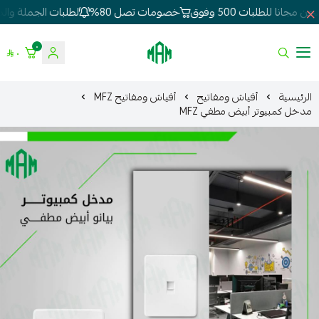
مجانا للطلبات 500 وفوق
خصومات تصل 80%
لطلبات الجملة والمق
٠
٠
الموسى للإنارة
الرئيسية
أفياش ومفاتيح
أفياش ومفاتيح MFZ
مدخل كمبيوتر أبيض مطفي MFZ