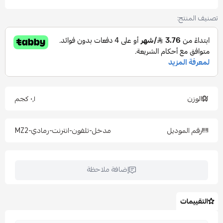
تصنيف المنتج:
الوزن
٠٫١ كجم
رقم الموديل
مدخل-تلفون-انترنت-رمادي-MZ2
إضافة ملاحظة
التقييمات