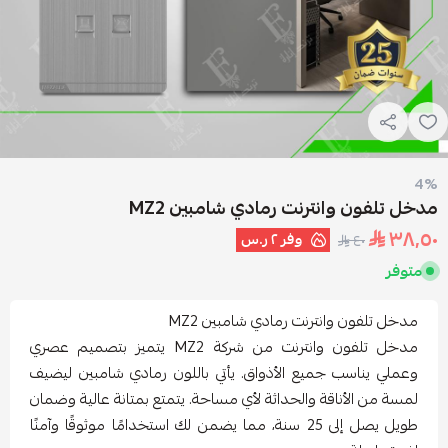
4%
مدخل تلفون وانترنت رمادي شامبين MZ2
٣٨٫٥٠
وفر
٢ ر.س
٤٠
متوفر
مدخل تلفون وانترنت رمادي شامبين MZ2
مدخل تلفون وانترنت من شركة MZ2 يتميز بتصميم عصري
وعملي يناسب جميع الأذواق. يأتي باللون رمادي شامبين ليضيف
لمسة من الأناقة والحداثة لأي مساحة. يتمتع بمتانة عالية وضمان
طويل يصل إلى 25 سنة، مما يضمن لك استخدامًا موثوقًا وآمنًا