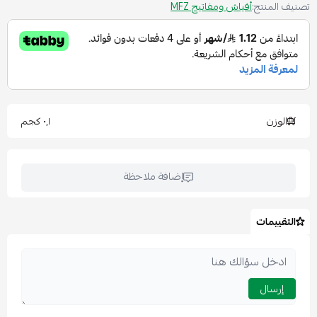
تصنيف المنتج:
أفياش ومفاتيح MFZ
الوزن
٠٫١ كجم
إضافة ملاحظة
التقييمات
إرسال