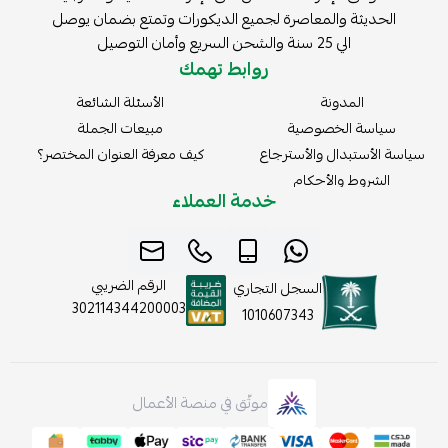
الحديثة والمعاصرة لجميع الديكورات وتمتع بضمان يوصل
الي 25 سنة والشحن السريع وأمان التوصيل
روابط تهمك
المدونة
الأسئلة الشائعة
سياسة الخصوصية
مبيعات الجملة
سياسة الأستبدال والأسترجاع
كيف معرفة العنوان المختصر؟
الشروط والأحكام
خدمة العملاء
الرقم الضريبي
السجل التجاري
302114344200003
1010607343
موثّق في منصة الأعمال