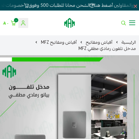
الشحن مجانا للطلبات 500 وفوق
خصومات تصل 80%
لطلبات الجملة
٠
٠
الموسى للإنارة
الرئيسية
أفياش ومفاتيح
أفياش ومفاتيح MFZ
مدخل تلفون رمادي مطفي MFZ