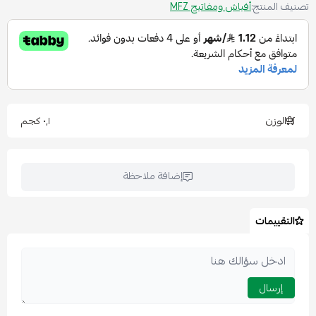
تصنيف المنتج:
أفياش ومفاتيح MFZ
الوزن
٠٫١ كجم
إضافة ملاحظة
التقييمات
إرسال