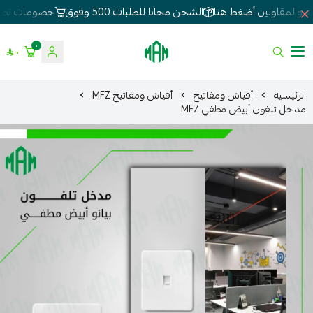
الشحن مجانا للطلبات 500 وفوق
خصومات تصل 80%
لطلبات الجملة
٠
٠
الموسى للإنارة
الرئيسية
أفياش ومفاتيح
أفياش ومفاتيح MFZ
مدخل تلفون أبيض مطفي MFZ