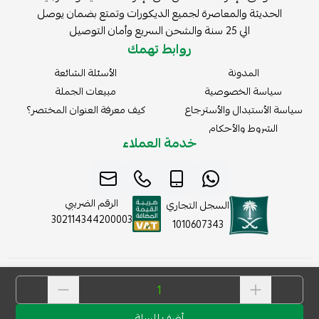
الحديثة والمعاصرة لجميع الديكورات وتمتع بضمان يوصل
الي 25 سنة والشحن السريع وأمان التوصيل
روابط تهمك
المدونة
الأسئلة الشائعة
سياسة الخصوصية
مبيعات الجملة
سياسة الأستبدال والأسترجاع
كيف معرفة العنوان المختصر؟
الشروط والأحكام
خدمة العملاء
الرقم الضريبي
السجل التجاري
302114344200003
1010607343
موثّق في منصة الأعمال
أضف للسلة