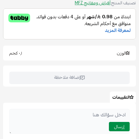
تصنيف المنتج:
أفياش ومفاتيح MFZ
الوزن
٠٫١ كجم
إضافة ملاحظة
التقييمات
إرسال