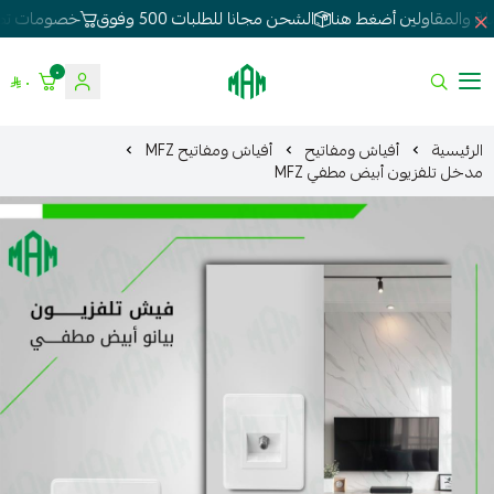
ة والمقاولين أضغط هنا
الشحن مجانا للطلبات 500 وفوق
خصومات تصل 0
٠
٠
الموسى للإنارة
الرئيسية
أفياش ومفاتيح
أفياش ومفاتيح MFZ
مدخل تلفزيون أبيض مطفي MFZ